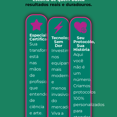
resultados reais e duradouros.
Especialistas
Tecnologia
Seu
Certificados
Sem
Protocólo,
Sua
Dor
Sua
História
transformação
Investimos
Aqui
está
nos
você
nas
equipamentos
não é
mãos
mais
um
de
modernos
número.
profissionais
e
Criamos
que
menos
protocolos
entendem
invasivos
100%
de
do
personalizados
ciência
mercado.
para
e arte.
Viva a