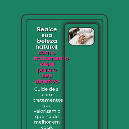
Realce
sua
beleza
natural,
com o
tratamento
ideal
para o
seu
objetivo
Cuide de si
com
tratamentos
que
valorizam o
que há de
melhor em
você.