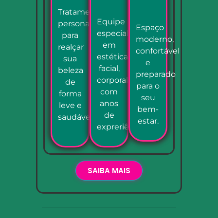
Tratamentos
Equipe
personalizados
Espaço
especializada
para
moderno,
em
realçar
confortável
estética
sua
e
facial,
beleza
preparado
corporal
de
para o
com
forma
seu
anos
leve e
bem-
de
saudável.
estar.
expreriência.
SAIBA MAIS