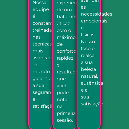
atender
Nossa
experiência
às
equipe
de um
necessidades
é
tratamento
emocionais
constantemente
eficaz
e
treinada
com o
físicas.
nas
máximo
Nosso
técnicas
de
foco é
mais
conforto,
realçar
avançadas
rapidez
a sua
do
e
beleza
mundo,
resultados
natural,
garantido
que
autêntica
a sua
você
e a
segurança
pode
sua
e
notar
satisfação.
satisfação.
na
primeira
sessão.