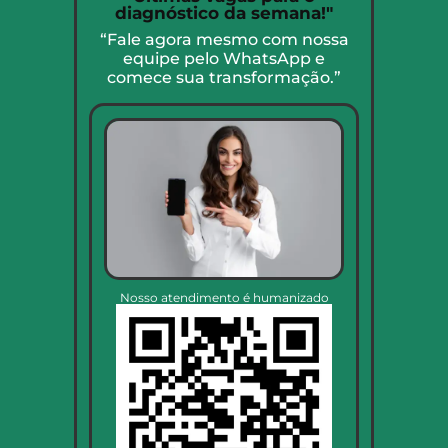
diagnóstico da semana!"
“Fale agora mesmo com nossa
equipe pelo WhatsApp e
comece sua transformação.”
Nosso atendimento é humanizado