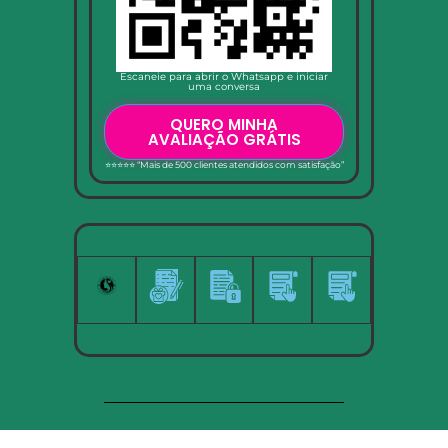
Escaneie para abrir o Whatsapp e iniciar
uma conversa
QUERO MINHA
AVALIAÇÃO GRÁTIS
⭐⭐⭐⭐⭐ “Mais de 500 clientes atendidos com satisfação”