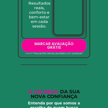
Resultados
reais,
conforto e
bem-estar
em cada
sessão.
MARCAR AVALIAÇÃO
GRÁTIS
⭐⭐⭐⭐⭐ “Mais de 500 clientes atendidos com satisfação”
O SEGREDO
DA SUA
NOVA CONFIANÇA
Entenda por que somos a
escolha de quem busca